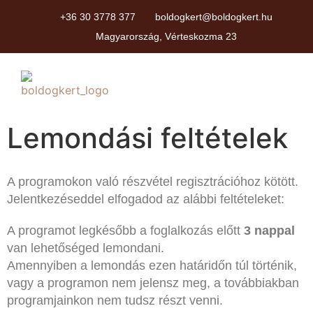
+36 30 3778 377
boldogkert@boldogkert.hu
Magyarország, Vérteskozma 23
Lemondási feltételek
A programokon való részvétel regisztrációhoz kötött.
Jelentkezéseddel elfogadod az alábbi feltételeket:
A programot legkésőbb a foglalkozás előtt
3 nappal
van lehetőséged lemondani.
Amennyiben a lemondás ezen határidőn túl történik,
vagy a programon nem jelensz meg, a továbbiakban
programjainkon nem tudsz részt venni.