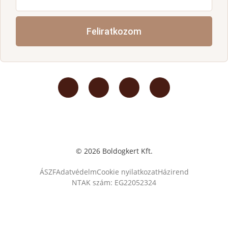
Feliratkozom
© 2026 Boldogkert Kft.
ÁSZF
Adatvédelm
Cookie nyilatkozat
Házirend
NTAK szám: EG22052324