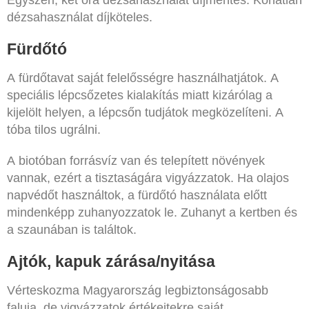
Egyszeri, két óra dézsahasználat díjmentes. Korlátlan
dézsahasználat díjköteles.
Fürdőtó
A fürdőtavat saját felelősségre használhatjátok. A
speciális lépcsőzetes kialakítás miatt kizárólag a
kijelölt helyen, a lépcsőn tudjátok megközelíteni. A
tóba tilos ugrálni.
A biotóban forrásvíz van és telepített növények
vannak, ezért a tisztaságára vigyázzatok. Ha olajos
napvédőt használtok, a fürdőtó használata előtt
mindenképp zuhanyozzatok le. Zuhanyt a kertben és
a szaunában is találtok.
Ajtók, kapuk zárása/nyitása
Vérteskozma Magyarország legbiztonságosabb
faluja, de vigyázzatok értékeitekre saját