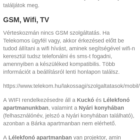
találjátok meg.
GSM, Wifi, TV
Vérteskozmán nincs GSM szolgáltatás. Ha
Telekomos ügyfél vagy, akkor érkezésed előtt be
tudod állítani a wifi hívást, aminek segítségével wifi-n
keresztül tudsz telefonálni és sms-t fogadni,
amennyiben a készüléked kompatibilis. Több
információt a beállításról lenti honlapon találsz.
https://www.telekom.hu/lakossagi/szolgaltatasok/mobil/
A WIFI rendelkezésedre áll a
Kuckó
és
Lélekfonó
apartmanunkban
, valamint a
Nyári konyhában
(felhasználónév, jelszó a Nyári konyhában található),
azonban a Bárka apartmanban nem elérhető.
A
Lélekfonó apartmanban
van projektor, amin