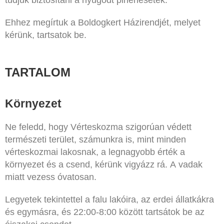
tudjuk biztosítani a nyugodt pihenésetek.
Ehhez megírtuk a Boldogkert Házirendjét, melyet
kérünk, tartsatok be.
TARTALOM
Környezet
Ne feledd, hogy Vérteskozma szigorúan védett
természeti terület, számunkra is, mint minden
vérteskozmai lakosnak, a legnagyobb érték a
környezet és a csend, kérünk vigyázz rá. A vadak
miatt vezess óvatosan.
Legyetek tekintettel a falu lakóira, az erdei állatkákra
és egymásra, és 22:00-8:00 között tartsátok be az