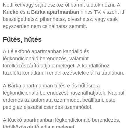
Netflixet vagy saját eszközről bármit tudtok nézni. A
Kuckó
és a
Bárka apartmanban
nincs TV, viszont itt
beszélgethetsz, pihenhetsz, olvashatsz, vagy csak
egyszerűen nem csinálhatsz semmit.
Fűtés, hűtés
A Lélekfonó apartmanban kandalló és
légkondicionáló berendezés, valamint
törölközőszárító adja a meleget. A kandallóhoz
tüzelőfa korlátlanul rendelkezésetekre áll a tárolóban.
A Bárka apartmanban fűtésre és hűtésre a
légkondicionáló berendezést használhatjátok. Nappal
érdemes az automata üzemmódot beállítani, este
pedig az éjszakai csendes üzemmódot.
A Kuckó apartmanban légkondicionáló berendezés,
törölközőszárító adja a meleget.