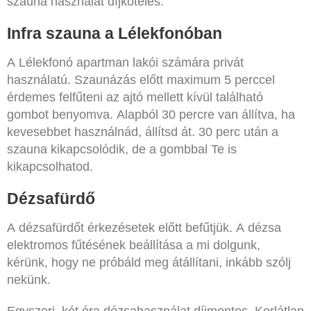
szauna használat díjköteles.
Infra szauna a Lélekfonóban
A Lélekfonó apartman lakói számára privát
használatú. Szaunázás előtt maximum 5 perccel
érdemes felfűteni az ajtó mellett kívül található
gombot benyomva. Alapból 30 percre van állítva, ha
kevesebbet használnád, állítsd át. 30 perc után a
szauna kikapcsolódik, de a gombbal Te is
kikapcsolhatod.
Dézsafürdő
A dézsafürdőt érkezésetek előtt befűtjük
. A dézsa
elektromos fűtésének beállítása a mi dolgunk,
kérünk, hogy ne próbáld meg átállítani, inkább szólj
nekünk.