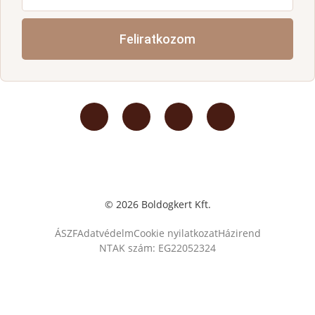
Feliratkozom
© 2026 Boldogkert Kft.
ÁSZF
Adatvédelm
Cookie nyilatkozat
Házirend
NTAK szám: EG22052324