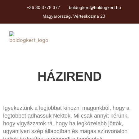
+36 30 3778 377
boldogkert@boldogkert.hu
Magyarország, Vérteskozma 23
HÁZIREND
Igyekeztünk a legjobbat kihozni magunkból, hogy a
legtöbbet adhassuk Nektek. Mi csak annyit kérünk,
hogy vigyázzatok rá, hogy ha legközelebb jöttök,
ugyanilyen szép állapotban és magas színvonalon