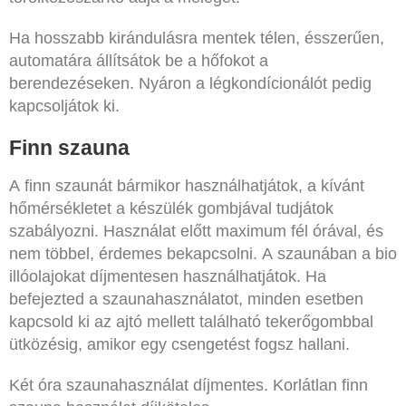
Ha hosszabb kirándulásra mentek télen, ésszerűen,
automatára állítsátok be a hőfokot a
berendezéseken. Nyáron a légkondícionálót pedig
kapcsoljátok ki.
Finn szauna
A finn szaunát bármikor használhatjátok, a kívánt
hőmérsékletet a készülék gombjával tudjátok
szabályozni. Használat előtt maximum fél órával, és
nem többel, érdemes bekapcsolni. A szaunában a bio
illóolajokat díjmentesen használhatjátok. Ha
befejezted a szaunahasználatot, minden esetben
kapcsold ki az ajtó mellett található tekerőgombbal
ütközésig, amikor egy csengetést fogsz hallani.
Két óra szaunahasználat díjmentes. Korlátlan finn