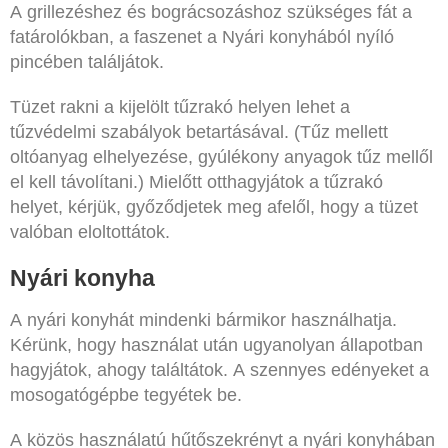
A grillezéshez és bográcsozáshoz szükséges fát a
fatárolókban, a faszenet a Nyári konyhából nyíló
pincében találjátok.
Tüzet rakni a kijelölt tűzrakó helyen lehet a
tűzvédelmi szabályok betartásával. (Tűz mellett
oltóanyag elhelyezése, gyúlékony anyagok tűz mellől
el kell távolítani.) Mielőtt otthagyjátok a tűzrakó
helyet, kérjük, győződjetek meg afelől, hogy a tüzet
valóban eloltottátok.
Nyári konyha
A nyári konyhát mindenki bármikor használhatja.
Kérünk, hogy használat után ugyanolyan állapotban
hagyjátok, ahogy találtátok. A szennyes edényeket a
mosogatógépbe tegyétek be
.
A közös használatú hűtőszekrényt a nyári konyhában