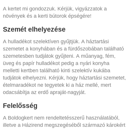
A kertet mi gondozzuk. Kérjük, vigyázzatok a
növények és a kerti bútorok épségére!
Szemét elhelyezése
A hulladékot szelektíven gyűjtjük. A háztartási
szemetet a konyhában és a fürdőszobában található
szemetesben tudjátok gyűjteni. A műanyag, fém,
üveg és papír hulladékot pedig a nyári konyha
melletti kertben található kinti szelektív kukába
tudjátok elhelyezni. Kérjük, hogy háztartási szemetet,
ételmaradékot ne tegyetek ki a ház mellé, mert
odacsábítja az erdő apraját-nagyját.
Felelősség
A Boldogkert nem rendeltetésszerű használatából,
illetve a Házirend megszegéséből származó károkért