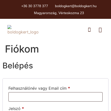
+36 30 3778 377
boldogkert@boldogkert.hu
Magyarország, Vérteskozma 23
Fiókom
Belépés
Felhasználónév vagy Email cím
*
Jelszó
*