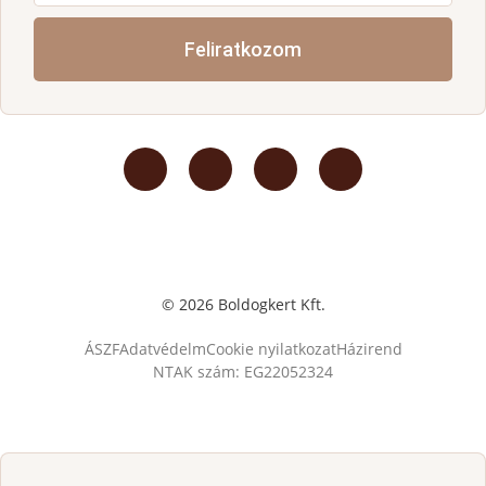
Feliratkozom
© 2026 Boldogkert Kft.
ÁSZF
Adatvédelm
Cookie nyilatkozat
Házirend
NTAK szám: EG22052324